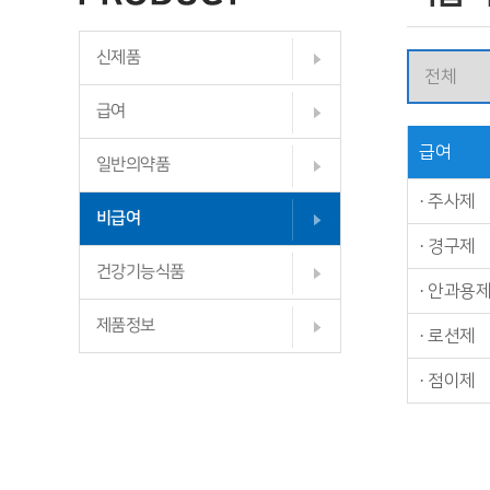
신제품
급여
급여
일반의약품
·
주사제
비급여
·
경구제
건강기능식품
·
안과용
제품정보
·
로션제
·
점이제