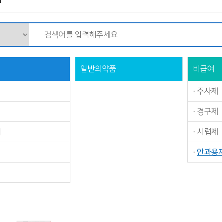
일반의약품
비급여
·
주사제
·
경구제
제
·
시럽제
·
안과용