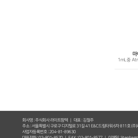
마
1mL중 Atro
회사명 : 주식회사 라이트팜텍 ｜ 대표 : 김철주
주소 : 서울특별시 구로구 디지털로 31길 41 E&C드림타워 6차 811호 (
사업자등록번호 : 204-81-89630
대표전화 : 02-801-8570 ｜ FAX : 02-801-8577 ｜ 이메일 : litephar