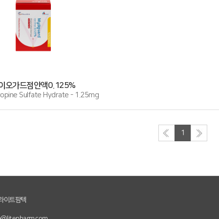
이오가드점안액0.125%
pine Sulfate Hydrate - 1.25mg
1
주)라이트팜텍
m@litepharm.com