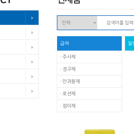
급여
일
·
주사제
·
경구제
·
안과용제
·
로션제
·
점이제