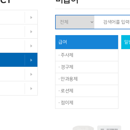
급여
일
·
주사제
·
경구제
·
안과용제
·
로션제
·
점이제