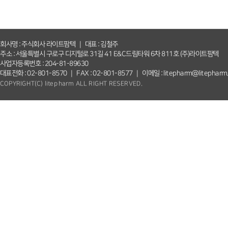
회사명 : 주식회사 라이트팜텍 ｜ 대표 : 김철주
주소 : 서울특별시 구로구 디지털로 31길 41 E&C드림타워 6차 811호 (주)라이트팜텍
사업자등록번호 : 204-81-89630
대표전화 : 02-801-8570 ｜ FAX : 02-801-8577 ｜ 이메일 : litepharm@litepharm
COPYRIGHT(C) litepharm ALL RIGHT RESERVED.