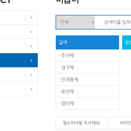
급여
일
·
주사제
·
경구제
·
안과용제
·
로션제
·
점이제
필수미네랄 주사제(6)
비타민