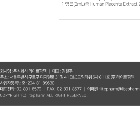
1 앰플(2mL)중 Human Placenta Extract
회사명 : 주식회사 라이트팜텍 ｜ 대표 : 김철주
주소 : 서울특별시 구로구 디지털로 31길 41 E&C드림타워 6차 811호 (주)라이트팜텍
사업자등록번호 : 204-81-89630
대표전화 : 02-801-8570 ｜ FAX : 02-801-8577 ｜ 이메일 : litepharm@litepharm
COPYRIGHT(C) litepharm ALL RIGHT RESERVED.